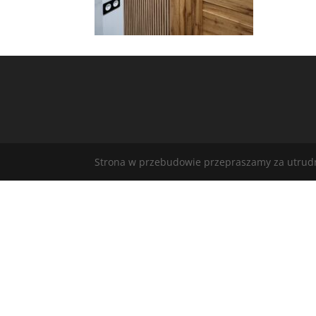
Strona w przebudowie przepraszamy za utrudni